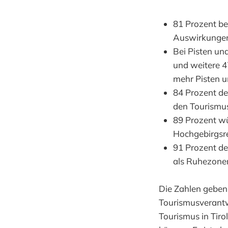
81 Prozent be
Auswirkungen 
Bei Pisten un
und weitere 4
mehr Pisten 
84 Prozent de
den Tourismus
89 Prozent wü
Hochgebirgsre
91 Prozent de
als Ruhezonen
Die Zahlen geben 
Tourismusverantwo
Tourismus in Tiro