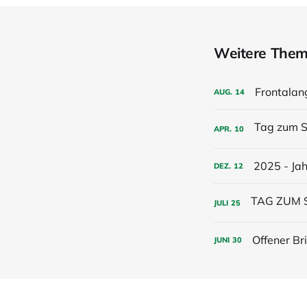
Weitere The
Frontalang
AUG.
14
APR.
10
2025 - Jah
DEZ.
12
JULI
25
Offener Br
JUNI
30