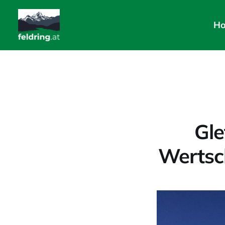
H
Gle
Wertsc