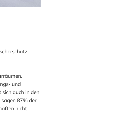
tscherschutz
turräumen.
ungs- und
t sich auch in den
n sagen 87% der
aften nicht