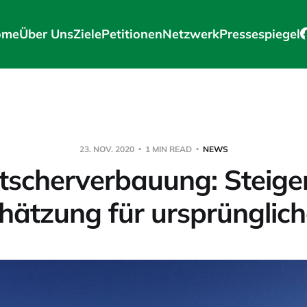
ome
Über Uns
Ziele
Petitionen
Netzwerk
Pressespiegel
23. NOV. 2020
1 MIN READ
NEWS
tscherverbauung: Steig
hätzung für ursprünglich