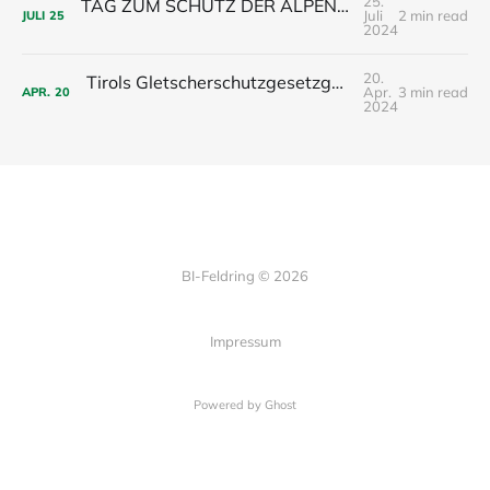
25.
TAG ZUM SCHUTZ DER ALPEN 2024 – Solidarität unter NGOs und Bürgerinitiativen
Juli
2 min read
JULI
25
2024
20.
Tirols Gletscherschutzgesetzgebung mangelt es an Glaubwürdigkeit
Apr.
3 min read
APR.
20
2024
BI-Feldring © 2026
Impressum
Powered by Ghost